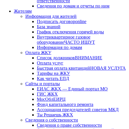
ответственности
Сведения по домам и отчеты по ним
Жителям
Информация для жителей
Подписать договор
online
База знаний
График отключения горячей воды
Внутриквартирное газовое
оборудование
ЧАСТО ИЩУТ
Информация по домам
Оплата ЖКУ
Список должников
ВНИМАНИЕ
Оплата услуг
Быстрая оплата квитанций
НОВАЯ УСЛУГА
Тарифы на ЖКУ
Как читать ЕПД
Сайты и порталы
ЕИАС ЖКХ — Единый портал МО
ГИС ЖКХ
МосОблЕИРЦ
Фонд капитального ремонта
Ассоциация председателей советов МКД
Ты Решаешь ЖКХ
Сведения о собственности
Сведения о праве собственности